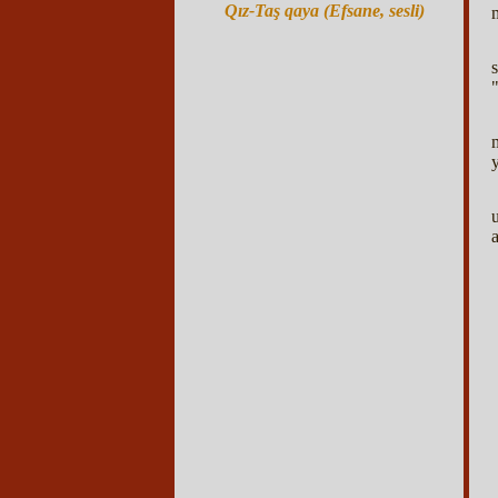
Qız-Taş qaya (Efsane, sesli)
"