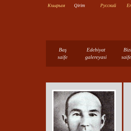
Къырым
Qirim
Русский
En
Baş
Edebiyat
Biz
saife
galereyasi
saif