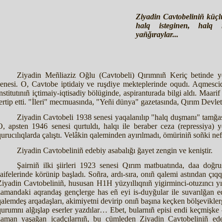
Ziyadin Cavtobeliniñ küçlü 
halq isteginen, halq m
yañğıraylar...
Ziyadin Meñliaziz Oğlu (Cavtobeli) Qırımnıñ Keriç betinde
senesi. O, Cavtobe iptidaiy ve ruşdiye mekteplerinde oqudı. Aqmesc
nstitutınıñ içtimaiy-iqtisadiy bölüginde, aspiranturada bilgi aldı. Maarif
tertip etti. "İleri" mecmuasında, "Yeñi dünya" gazetasında, Qırım Devlet 
Ziyadin Cavtobeli 1938 senesi yaqalanılıp "halq duşmanı" tamğası
O, apsten 1946 senesi qurtuldı, halqı ile beraber ceza (repressiya) ye
qurucılıqlarda çalıştı. Velâkin qaleminden ayırılmadı, ömüriniñ soñki ne
Ziyadin Cavtobeliniñ edebiy asabalığı ğayet zengin ve keniştir.
Şairniñ ilki şiirleri 1923 senesi Qırım matbuatında, daa doğr
saifelerinde körünip başladı. Soñra, ardı-sıra, onıñ qalemi astından çıqqan
Ziyadin Cavtobeliniñ, hususan H1H yüzyıllıqnıñ yigirminci-otuzıncı yıll
zamandaki aqrandaş gençlerge has eñ eyi is-duyğular ile suvarılğan 
qalemdeş arqadaşları, akimiyetni devirip onıñ başına keçken bölşeviklerge
qurumnı alğışlap eserler yazdılar… Ebet, bularnıñ episi endi keçmişke
zaman yaşağan icadçılarnıñ, bu cümleden Ziyadin Cavtobeliniñ edeb