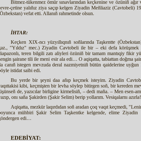
Bitmez-tükenmez ömür sınavlarından keçkenine ve özüniñ ağır v
çevre-çetine yalıñız ziya saçıp kelgen Ziyadin Meñliaziz (Cavtobeli) 
(Özbekstan) vefat etti. Allanıñ rahmetinde olsun.
İHTAR:
Keçken XIX-ncı yüzyıllıqnıñ soñlarında Taşkentte (Özbekstan)
gaz., "Yıldız" mec.) Ziyadin Cavtobeli ile bir – eki defa körüşmek s
diapazonlı, teren bilgili zatı aliyleri özüniñ bir tamam mantıqiy fikir 
zengin şairane tili ile meni esir ala edi… O aqiqatta, tabiattan doğma şai
da canıñ istegen mevzuda deral nazmiyetniñ bütün qaidelerine uyğun k
öyle istidat saibi edi.
Bu yerde bir şeyni daa añıp keçmek isteyim. Ziyadin Cavtobe
vaqıttakisi kibi, keçmişten bir levha söylep bitirgen soñ, bir kereden me
tüşünseñ de, yazıcılar birligine kirmelisiñ, – dedi maña. – Men esen-a
yazıp, onı saña Şakirden (Şakir Selim) berip yollarım. Vesiqalarnı azırla
Aqiqatta, mezkür laqırdıdan soñ aradan çoq vaqıt keçmedi, "Leni
boyunca mühbiri Şakir Selim Taşkentke kelgende, elime Ziyadin C
göndergen edi…
EDEBİYAT: