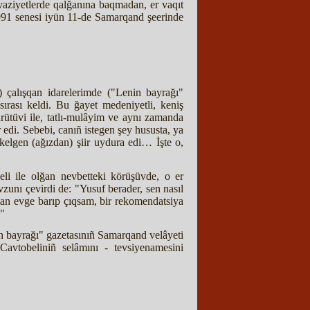
aziyetlerde qalğanına baqmadan, er vaqıt
1991 senesi iyün 11-de Samarqand şeerinde
 çalışqan idarelerimde ("Lenin bayrağı"
ırası keldi. Bu ğayet medeniyetli, keniş
yürütüvi ile, tatlı-mulâyim ve aynı zamanda
r edi. Sebebi, canıñ istegen şey hususta, ya
elgen (ağızdan) şiir uydura edi… İşte o,
li ile olğan nevbetteki körüşüvde, o er
vzunı çevirdi de: "Yusuf berader, sen nasıl
man evge barıp çıqsam, bir rekomendatsiya
!"
n bayrağı" gazetasınıñ Samarqand velâyeti
avtobeliniñ selâmını - tevsiyenamesini