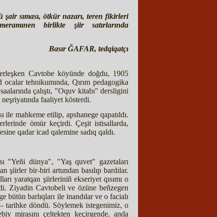
şair sıması, ötkür nazarı, teren fikirleri
eramınen birlikte şiir satırlarında
Basır ĞAFAR, tedqiqatçı
 yerleşken Cavtobe köyünde doğdu, 1905
id ocalar tehnikumında, Qırım pedagogika
 saalarında çalıştı, "Oquv kitabı" dersligini
neşriyatında faaliyet kösterdi.
 ile mahkeme etilip, apshanege qapatıldı.
rlerinde ömür keçirdi. Çeşit istisallarda,
fesine qadar icad qalemine sadıq qaldı.
usı "Yeñi dünya", "Yaş quvet" gazetaları
 şiirler bir-biri artundan basılıp bardılar.
arı yaratqan şiirleriniñ ekseriyet qısımı o
edi. Ziyadin Cavtobeli ve özüne beñzegen
 bütün barlıqları ile inandılar ve o facialı
 – tarihke döndü. Söylemek istegenimiz, o
iy mirasını çeltekten keçirgende, anda