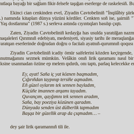
mıtlaqa bayağı bir sağlam fikir-felsefe taşığan eserlerge de raskelesiñ. B
Ekinci cian cenkinden evel, Ziyadin Cavtobeliniñ "İnqilâbiy şiirle
s.) namında kitapları dünya yüzüni kördiler. Cenkten soñ ise, şairniñ "Y
Yaş dostlarıma" (1987 s.) serleva astında cıyıntıqları basılıp çıqtı.
Zaten, Ziyadin Cavtobeliniñ kedayğa has usulda yaratılğan nazm es
maqaleleri Qırımnıñ edebiyatı, medeniyeti, siyasiy tarihı ile meraqlanğ
yaratqan eserlerinde doğrudan doğru o faciialı ayatnıñ-qurumnıñ qoqusı 
Ziyadin Cavtobeliniñ icadiy ömür saifelerini közden keçirgende, o
unutmağanını sezmek mümkün. Velâkin onıñ lirik qaramanı nasıl bir 
aksine usanmadan özüne ep melem qıdırdı, onı taptı, parlaq kelecekke emin
Ey, ayat! Saña iç yat köznen baqmadım,
Çığırıñdan taypınıp tersiñe aqmadım.
Eñ güzel oylarım tek sennen bayladım,
Küçüñe imannen arqamı tayadım.
Quvançım, qayğımnı tek sennen aradım,
Saña, bay poeziya közünen qaradım.
Dünyada senden üst dülberlik tapmadım
Başqa bir güzellik arap da çıqmadım… –
dey şair lirik qaramannıñ tili ile.