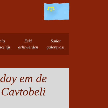
alq
Eski
Sañat
ıcılığı
arhivlerden
galereyası
keday em de
 Cavtobeli