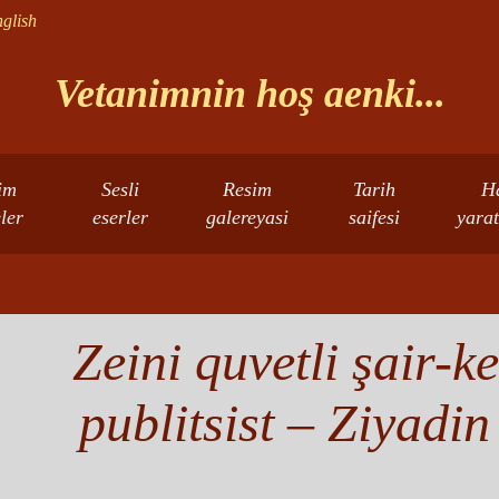
glish
Vetanimnin hoş aenki...
im
Sesli
Resim
Tarih
H
eler
eserler
galereyasi
saifesi
yarat
Zeini quvetli şair-
publitsist – Ziyadin