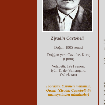
Ziyadin Cavtobeli
i
Doğdı: 1905 senesi
Doğğan yeri: Cavtobe, Keriç
(Qırım)
Vefat etti: 1991 senesi,
iyün 11-de (Samarqand,
Özbekstan)
Toprağıñ, taşıñnen menimsiñ,
Qırım! (Ziyadin Cavtobeliniñ
nazmiyetinden nümüneler)