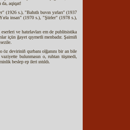
u da, aqiqat!
r" (1926 s.), "Bahıtlı buvın yırları" (1937
ırla insan" (1970 s.), "Şiirler" (1978 s.),
erleri ve hatırlavları em de publitsistika
anlar içün ğayet qıymetli menbadır. Şairniñ
sezile.
 öz deviriniñ qurbanı olğanını bir an bile
vaziyette bulunmasın o, ruhtan tüşmedi,
lik beslep ep ileri ıntıldı.