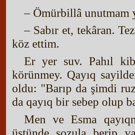
– Ömürbillâ unutmam ya
– Sabır et, tekâran. Te
köz ettim.
Er yer suv. Pahıl ki
körünmey. Qayıq sayilde
oldu: "Barıp da şimdi ru
da qayıq bir sebep olup 
Men ve Esma qayıqnı
üstünde sozula berip ya