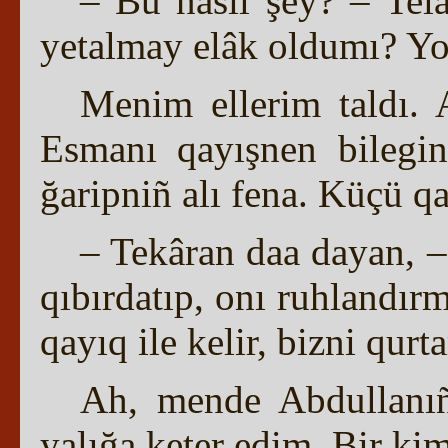
– Bu nasıl şey? – Tel
yetalmay elâk oldumı? Yo
Menim ellerim taldı. 
Esmanı qayışnen bilegi
ğaripniñ alı fena. Küçü qa
– Tekâran daa dayan, 
qıbırdatıp, onı ruhlandır
qayıq ile kelir, bizni qurt
Ah, mende Abdullanıñ
yalığa keter edim. Bir k