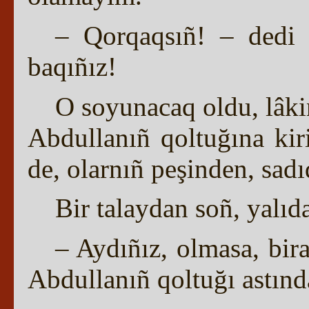
– Qorqaqsıñ! – dedi 
baqıñız!
O soyunacaq oldu, lâki
Abdullanıñ qoltuğına kiri
de, olarnıñ peşinden, sadı
Bir talaydan soñ, yalıd
– Aydıñız, olmasa, bir
Abdullanıñ qoltuğı astında