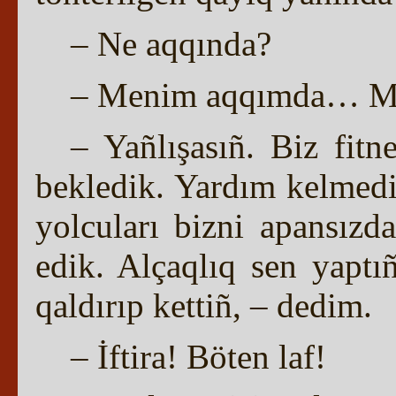
– Ne aqqında?
– Menim aqqımda… Maña
– Yañlışasıñ. Biz fitn
bekledik. Yardım kelmedi
yolcuları bizni apansızd
edik. Alçaqlıq sen yaptı
qaldırıp kettiñ, – dedim.
– İftira! Böten laf!