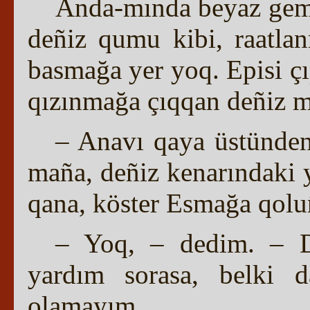
Anda-mında beyaz gemil
deñiz qumu kibi, raatla
basmağa yer yoq. Episi çı
qızınmağa çıqqan deñiz 
– Anavı qaya üstünden
maña, deñiz kenarındaki y
qana, köster Esmağa qol
– Yoq, – dedim. – D
yardım sorasa, belki 
olamayım.