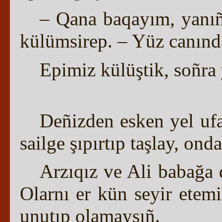
– Qana baqayım, yanıñ
külümsirep. – Yüz canın
Epimiz külüştik, soñra 
Deñizden esken yel ufa
sailge şıpırtıp taşlay, ond
Arzıqız ve Ali babağa 
Olarnı er kün seyir etemi
unutıp olamaysıñ.