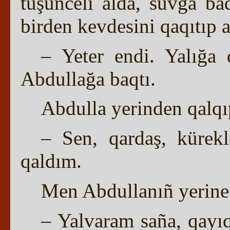
tüşünceli alda, suvğa ba
birden kevdesini qaqıtıp a
– Yeter endi. Yalığa 
Abdullağa baqtı.
Abdulla yerinden qalqı
– Sen, qardaş, kürek
qaldım.
Men Abdullanıñ yerine
– Yalvaram saña, qayı