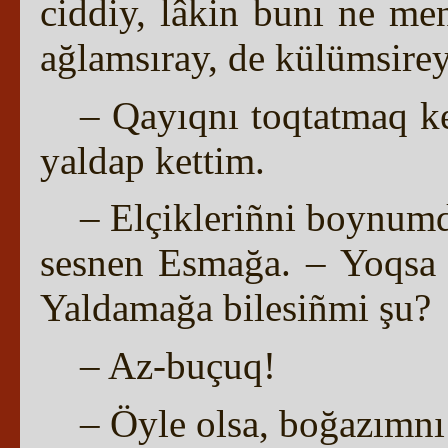
ciddiy, lâkin bunı ne me
ağlamsıray, de külümsirey
– Qayıqnı toqtatmaq k
yaldap kettim.
– Elçikleriñni boynumd
sesnen Esmağa. – Yoqsa e
Yaldamağa bilesiñmi şu?
– Az-buçuq!
– Öyle olsa, boğazımnı 