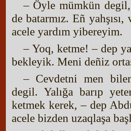
– Öyle mümkün degil, 
de batarmız. Eñ yahşısı, 
acele yardım yibereyim.
– Yoq, ketme! – dep ya
bekleyik. Meni deñiz orta
– Cevdetni men bile
degil. Yalığa barıp yet
ketmek kerek, – dep Abdul
acele bizden uzaqlaşa baş