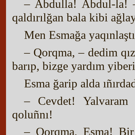
– Abdulla! Abdul-la! 
qaldırılğan bala kibi ağlay
Men Esmağa yaqınlaşt
– Qorqma, – dedim qızğ
barıp, bizge yardım yiberi
Esma ğarip alda ıñırdad
– Cevdet! Yalvaram
qoluñnı!
– Qorqma, Esma! Bir 