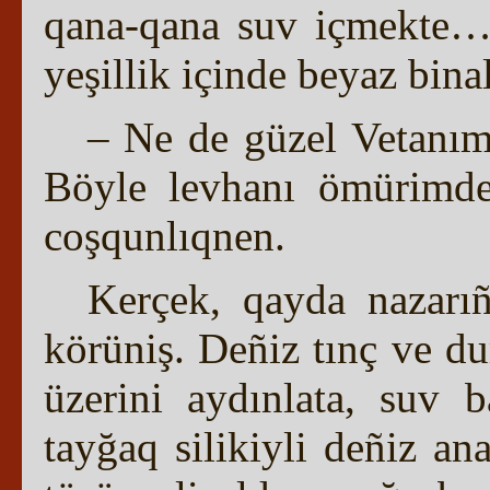
qana-qana suv içmekte…
yeşillik içinde beyaz binal
– Ne de güzel Vetanım
Böyle levhanı ömürimde
coşqunlıqnen.
Kerçek, qayda nazarıñ
körüniş. Deñiz tınç ve du
üzerini aydınlata, suv 
tayğaq silikiyli deñiz an