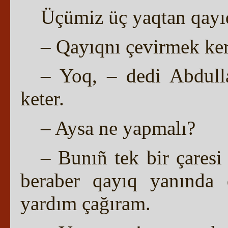
Üçümiz üç yaqtan qayıq
– Qayıqnı çevirmek ke
– Yoq, – dedi Abdulla
keter.
– Aysa ne yapmalı?
– Bunıñ tek bir çares
beraber qayıq yanında 
yardım çağıram.