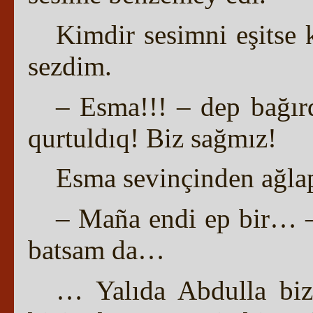
Kimdir sesimni eşitse 
sezdim.
– Esma!!! – dep bağır
qurtuldıq! Biz sağmız!
Esma sevinçinden ağlap
– Maña endi ep bir… –
batsam da…
… Yalıda Abdulla bizn