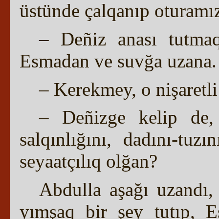
üstünde çalqanıp oturamı
– Deñiz anası tutma
Esmadan ve suvğa uzana.
– Kerekmey, o nişaretli 
– Deñizge kelip de,
salqınlığını, dadını-tu
seyaatçılıq olğan?
Abdulla aşağı uzandı, 
yımşaq bir şey tutıp, E