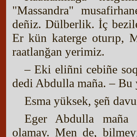
"Massandra" musafirhan
deñiz. Dülberlik. İç bezi
Er kün katerge oturıp, 
raatlanğan yerimiz.
– Eki eliñni cebiñe so
dedi Abdulla maña. – Bu 
Esma yüksek, şeñ davu
Eger Abdulla maña q
olamay. Men de, bilmeyi