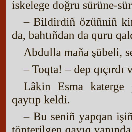
iskelege doğru sürüne-sü
– Bildirdiñ özüñniñ k
da, bahtıñdan da quru qal
Abdulla maña şübeli, se
– Toqta! – dep qıçırdı 
Lâkin Esma katerge p
qaytıp keldi.
– Bu seniñ yapqan işi
tönterilgen qayıq yanında 