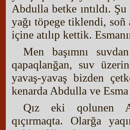
Abdulla betke ıntıldı. Şu
yağı töpege tiklendi, soñ
içine atılıp kettik. Esmanı
Men başımnı suvdan 
qapaqlanğan, suv üzerin
yavaş-yavaş bizden çet
kenarda Abdulla ve Esma 
Qız eki qolunen Ab
qıçırmaqta. Olarğa yaq