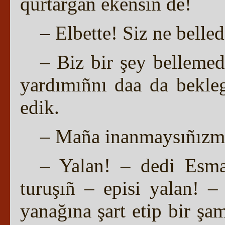
qurtarğan ekensiñ de!
– Elbette! Siz ne belled
– Biz bir şey belleme
yardımıñnı daa da bekleg
edik.
– Maña inanmaysıñızm
– Yalan! – dedi Esma
turuşıñ – episi yalan! –
yanağına şart etip bir şa