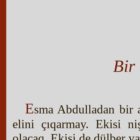
Bir
E
sma Abdulladan bir 
elini çıqarmay. Ekisi ni
olacaq. Ekisi de dülber yaş