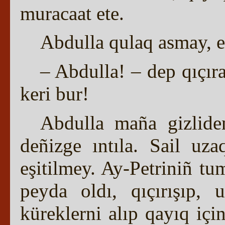
muracaat ete.
Abdulla qulaq asmay, e
– Abdulla! – dep qıçıra
keri bur!
Abdulla maña gizlid
deñizge ıntıla. Sail uz
eşitilmey. Ay-Petriniñ tu
peyda oldı, qıçırışıp, u
küreklerni alıp qayıq iç