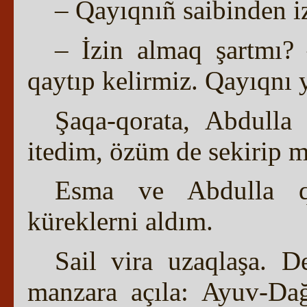
– Qayıqnıñ saibinden i
– İzin almaq şartmı? 
qaytıp kelirmiz. Qayıqnı 
Şaqa-qorata, Abdulla
itedim, özüm de sekirip 
Esma ve Abdulla qa
küreklerni aldım.
Sail vira uzaqlaşa. D
manzara açıla: Ayuv-Da