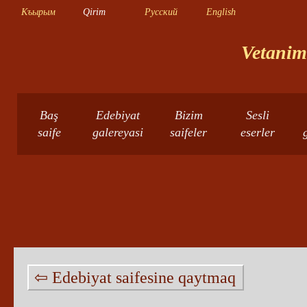
Къырым
Qirim
Русский
English
Vetanimn
Baş
Edebiyat
Bizim
Sesli
saife
galereyasi
saifeler
eserler
⇦ Edebiyat saifesine qaytmaq