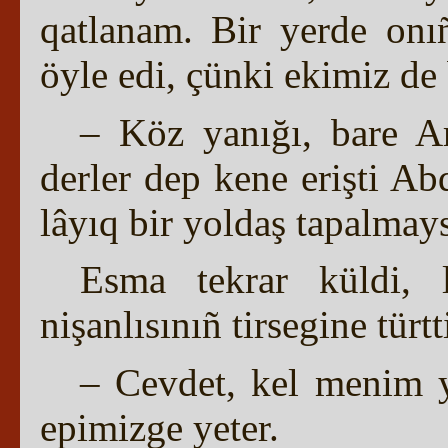
qatlanam. Bir yerde onı
öyle edi, çünki ekimiz de 
– Köz yanığı, bare Arz
derler dep kene erişti Ab
lâyıq bir yoldaş tapalma
Esma tekrar küldi, 
nişanlısınıñ tirsegine türt
– Cevdet, kel menim y
epimizge yeter.