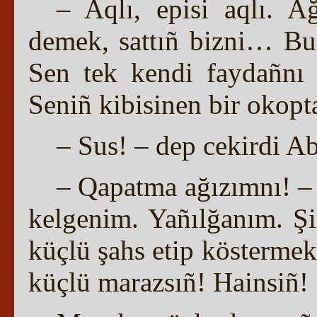
– Aqlı, episi aqlı. A
demek, sattıñ bizni… B
Sen tek kendi faydañnı 
Seniñ kibisinen bir oko
– Sus! – dep cekirdi Ab
– Qapatma ağızımnı! –
kelgenim. Yañılğanım. Şi
küçlü şahs etip köstermek 
küçlü marazsıñ! Hainsiñ!