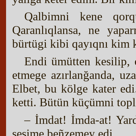
Qalbimni kene qorqu
Qaranlıqlansa, ne yap
bürtügi kibi qayıqnı kim k
Endi ümütten kesilip, 
etmege azırlanğanda, uz
Elbet, bu kölge kater ed
ketti. Bütün küçümni topl
– İmdat! İmda-at! Yar
sesime beñzemey edi.