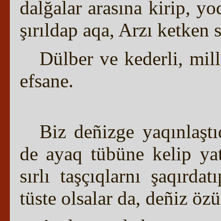
dalğalar arasına kirip, 
şırıldap aqa, Arzı ketken
Dülber ve kederli, mille
efsane.
Biz deñizge yaqınlaştı
de ayaq tübüne kelip yata
sırlı taşçıqlarnı şaqırda
tüste olsalar da, deñiz ö