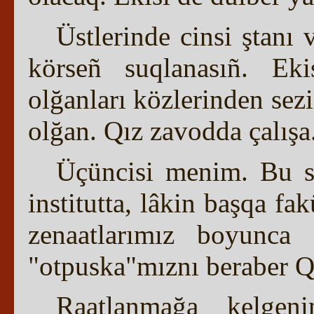
Üstlerinde cinsi ştanı 
körseñ suqlanasıñ. Ekis
olğanları közlerinden sezi
olğan. Qız zavodda çalışa
Üçüncisi menim. Bu sa
institutta, lâkin başqa fak
zenaatlarımız boyunca 
"otpuska"mıznı beraber Q
Raatlanmağa kelgen