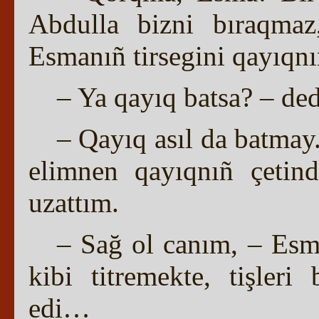
Abdulla bizni bıraqmaz
Esmanıñ tirsegini qayıqn
– Ya qayıq batsa? – de
– Qayıq asıl da batmay
elimnen qayıqnıñ çetind
uzattım.
– Sağ ol canım, – Esm
kibi titremekte, tişleri
edi…