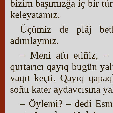
bizim başımızğa iç bir tü
keleyatamız.
Üçümiz de plâj bet
adımlaymız.
– Meni afu etiñiz, – 
qurtarıcı qayıq bugün ya
vaqıt keçti. Qayıq qapaq
soñu kater aydavcısına ya
– Öylemi? – dedi Esma