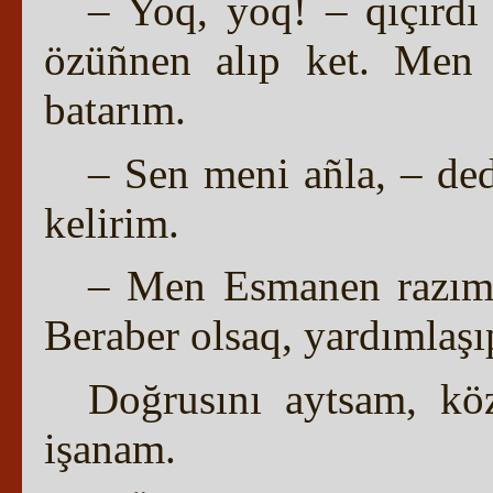
– Yoq, yoq! – qıçır
özüñnen alıp ket. Men
batarım.
– Sen meni añla, – de
kelirim.
– Men Esmanen razım,
Beraber olsaq, yardımlaşı
Doğrusını aytsam, kö
işanam.