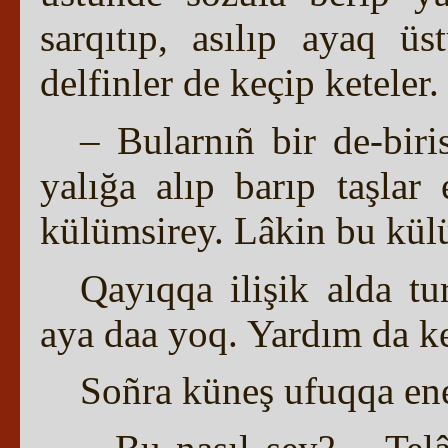
sarqıtıp, asılıp ayaq ü
delfinler de keçip keteler.
– Bularnıñ bir de-bir
yalığa alıp barıp taşla
külümsirey. Lâkin bu kül
Qayıqqa ilişik alda t
aya daa yoq. Yardım da k
Soñra küneş ufuqqa ene