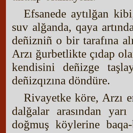
Efsanede aytılğan kib
suv alğanda, qaya artında
deñizniñ o bir tarafına al
Arzı ğurbetlikte çıdap ola
kendisini deñizge taşl
deñizqızına döndüre.
Rivayetke köre, Arzı e
dalğalar arasından yarı 
doğmuş köylerine baqa-