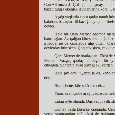
Can Ali mırza da Çolaqtan qalışmay, atta on
bazan tutuşa ekenler. Aytqanlarına köre, Ca
Aşağı yaqlarda tap o qadar namlı kü
balaban, bacaqları fil bacağıday qalın, tir
deyler.
Halq bu Qara Memet aqqında meraqlı
batırmağan. Az qalğan küreşni sohtağa ber
ırğaqqa, ne de capalaqqa alıp olğan. Qar
devlerday küreşken. Çoq çekişken, çekkeleşk
Qara Memet de inatlaşqan. Ekisi de ya
Memet: "Vazgeç qardaşım", degen; bir aytq
cibergen. Sohtanıñ ayaq süyegi eki yerden "ş
Halq şay dey: "Qartaysa da, kene onı
dey.
Bunı ebette, küreş kösterecek...
Yarım saat içinde aşağı yaqlardan sekiz
Lâkin öyle olmadı. Daa yaqın yıllarda
Çomay başta küreşke çıqqanda, Can A
yerge şıpırtqandan soñ, ekisi de qaltıram