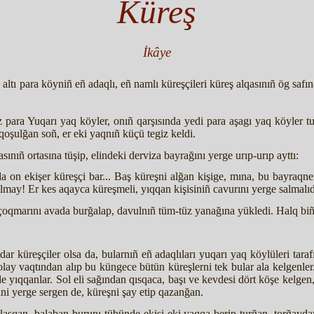
Küreş
İkâye
n altı para köyniñ eñ adaqlı, eñ namlı küreşçileri küreş alqasınıñ ög safı
quz para Yuqarı yaq köyler, onıñ qarşısında yedi para aşagı yaq köyler t
qoşulğan soñ, er eki yaqnıñ küçü tegiz keldi.
ınıñ ortasına tüşip, elindeki derviza bayrağını yerge urıp-urıp ayttı:
da on ekişer küreşçi bar... Baş küreşni alğan kişige, mına, bu bayraqnen
yılmay! Er kes aqayca küreşmeli, yıqqan kişisiniñ cavurını yerge salmalıd
 çoqmarını avada burğalap, davulnıñ tüm-tüz yanağına yükledi. Halq biñ
ar küreşçiler olsa da, bularnıñ eñ adaqlıları yuqarı yaq köylüleri tar
lay vaqtından alıp bu küngece bütün küreşlerni tek bular ala kelgenler. 
 yıqqanlar. Sol eli sağından qısqaca, başı ve kevdesi dört köşe kelgen
ni yerge sergen de, küreşni şay etip qazanğan.
rlaşqan, balaban burunı tübünde ekisi eki yaqqa berip turğan, torğayd