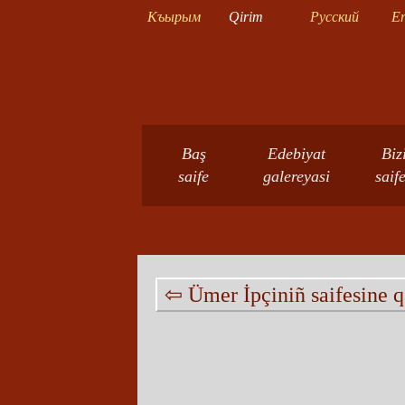
Къырым
Qirim
Русский
En
Baş
Edebiyat
Biz
saife
galereyasi
saif
⇦ Ümer İpçiniñ saifesine 