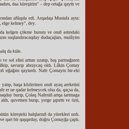
madım, daa küreşirim" – dep ortağa qayttı ve
ından añlaşıla edi. Arqadaşı Mustafa ayta:
, elge kelmey", dey.
jda kelgen çökme burunı ve onıñ astındaki
r qıznı suqlandıracaqday dudaçıqları, mulâyim
alq da küle.
ve sol elini arttan uzatıp, baş parmağınen
silkip, savurıp abraycaq oldı. Lâkin Çomay
nıñ ırğağını qaytardı. Nafe Çomaynı bir-eki
 yatıp, baqa közlerinen onıñ ayaq areketini
afe er ne qadar kelmeycek olsa da, qaçsa da,
rmaqday burıp, Çolaq Nafeniñ artqa tartmaga
 aldı, quvetnen burıp, yerge şıpırttı ve özü,
tün küreşteki halqlarnıñ da yürekleri urdı.
 ve qart bir qaşqırday, doğru Çomayğa çaptı.