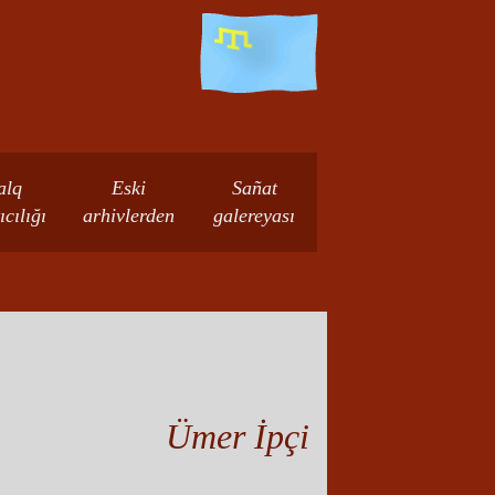
alq
Eski
Sañat
ıcılığı
arhivlerden
galereyası
Ümer İpçi