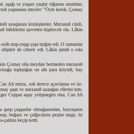
 aşağı ve yuqarı yaqlar olğanını unuttılar;
aynıñ yıqmasını isteyler: "Öyle kerek, Çomay
niñ ayaqlarını közleştireler. Mırzanıñ cünli,
ıñ bileklerini quvetten tüşürecek ola. Lâkin
ı-sollı urıp-yıqıp çıqa turğan edi. O zamanlar
liştirir de ciberir edi. Lâkin şimdi o eski
ı. Lâkin Çomay oña meydan bermeden mırzanıñ
rvizağa toplanğan on altı para köyniñ, bay
 Can Ali mırza, soñ derece açuvlansa ve öz-
y şaştı ve mırzanıñ uzanğan ellerini tuttı.
. Eger Ceppar aqay yetişmegen olsa, Can Ali
a qarşı çıqqanlar olmağanından, bayraqnen
p, buğanı ve çalğıcılarnı peşine taqıp, öz
a-çaldıra keçip ketti.