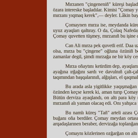
Mırzanen "çingeneniñ" küreşi başladı
özara intereske başladılar. Kimisi "Çomay y
mırzanı yıqmaq kerek",— deyler. Lâkin bay 
Çomaynen mırza ise, meydanda küreşeler
uyuz ayaqları qaltıray. O da, Çolaq Nafeday
Çomay quvetten tüşmey, mırzanıñ bu işine qı
Can Ali mırza pek quvetli erif. Daa uz
olsa, mırza bu "çingene" oğluna özüniñ bel
zamanlar degil, şimdi mırzağa ne bir köy cem
Mırza oñaytını ketirdim dep, ayaqlar
ayağına ırğağını sardı ve davulnıñ çalt-ç
taqımından başqalarınıñ, alğışları, el qaqmal
Bu arada asla yigitlikke yaqışmağan 
özünden keçse kerek ki, aman turıp Çomaynı
Bütün derviza ayaqlandı, on altı para köy 
mırzanıñ alı yaman olacaq edi. Onı yahşıca t
Bu namlı küreş "Tañ" arteli azası 
buğanı oña berdiler. Çomay meydan ortasın
arqadaşlarınen beraber, dervizağa toplanğan o
Çomaynı közlerinen ozğarğan on altı 