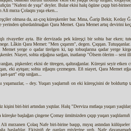
ıñçün "Nafeni de yıqa" deyler. Bular ekisi halq ögüne çıqıp biri-birine
n Ali mırza Çolaqnı yıqa eken...
reşçiler olmasa da, az-çoq küreşkenler bar. Mına, Ğarip Bekir, Keday 
else yerinden qıbırdatılmağan Qara Memet. Qara Memet artıq devirini keçi
 rivayetler ayta. Bir dervizada pek küreşçi bir sohta bar eken; tut
mege. Lâkin Qara Memet: "Men çıqarım", degen. Çıqqan. Tutuşqanlar. 
a Memet yerge o qadar tirelgen ki, tap tobuqlarına qadar yerge kirg
enler. Niayet, sohta ırğağına sarğan, inatlanıp "Ölsem ölerim – seni il
nğan, pişkenler; ekisi de titregen, qaltırağanlar. Küreşni seyir etken c
an, eki aytqan; sohta ırğaqnı çezmegen. Eñ niayet, Qara Memet ırğa
art-şart" etip sınğan...
 yıqamazlar, – dey. Yuqarı yaqlarnıñ on eki küreşçisini de boldurtıp t
 kişini biri-biri artından yıqtılar. Halq "Derviza mıtlaqa yuqarı yaqlılar
 küreşke başlağan çingene Çomay ümütsizden çıqıp yuqarı yaqlılarnıñ üçe
li mırzanen Çolaq Nafe biri-birine baqıp, mıyıq astından külüşseler
ağa başladılar. Ekisiniñ de qanları miylerine urdı. Nafe dayanamadı,