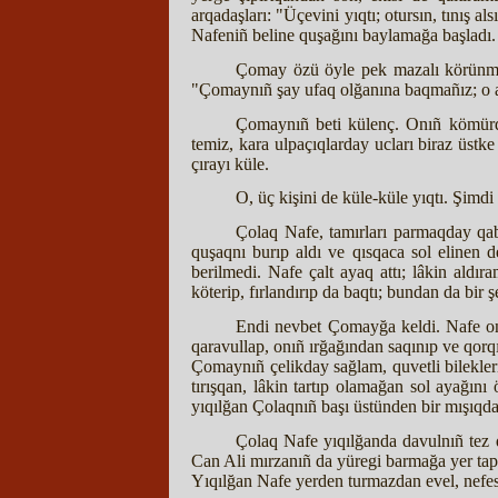
arqadaşları: "Üçevini yıqtı; otursın, tınış
Nafeniñ beline quşağını baylamağa başladı.
Çomay özü öyle pek mazalı körünmese
"Çomaynıñ şay ufaq olğanına baqmañız; o alt
Çomaynıñ beti külenç. Onıñ kömürda
temiz, kara ulpaçıqlarday ucları biraz üstke
çırayı küle.
O, üç kişini de küle-küle yıqtı. Şimd
Çolaq Nafe, tamırları parmaqday qab
quşaqnı burıp aldı ve qısqaca sol elinen 
berilmedi. Nafe çalt ayaq attı; lâkin aldı
köterip, fırlandırıp da baqtı; bundan da bir
Endi nevbet Çomayğa keldi. Nafe onı 
qaravullap, onıñ ırğağından saqınıp ve qorq
Çomaynıñ çelikday sağlam, quvetli bilekler
tırışqan, lâkin tartıp olamağan sol ayağını 
yıqılğan Çolaqnıñ başı üstünden bir mışıqday
Çolaq Nafe yıqılğanda davulnıñ tez q
Can Ali mırzanıñ da yüregi barmağa yer tapm
Yıqılğan Nafe yerden turmazdan evel, nefes