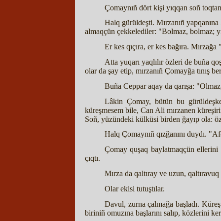
Çomaynıñ dört kişi yıqqan soñ toqtam
Halq gürüldeşti. Mırzanıñ yapqanına 
almaqçün çekkelediler: "Bolmaz, bolmaz; yig
Er kes qıçıra, er kes bağıra. Mırzağa
Atta yuqarı yaqlılır özleri de buña q
olar da şay etip, mırzanıñ Çomayğa tınış ber
Buña Ceppar aqay da qarışa: "Olmaz, 
Lâkin Çomay, bütün bu gürüldeşke
küreşmesem bile, Can Ali mırzanen küreşiri
Soñ, yüzündeki külküsi birden ğayıp ola: öz
Halq Çomaynıñ qızğanını duydı. "Aferi
Çomay quşaq baylatmaqçün ellerini k
çıqtı.
Mırza da qaltıray ve uzun, qaltıravu
Olar ekisi tutuştılar.
Davul, zurna çalmağa başladı. Küreş a
biriniñ omuzına başlarını salıp, közlerini ker