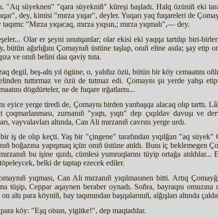
. "Aq süyeknen" "qara süyekniñ" küreşi başladı. Halq özüniñ eki taraf,
ıqar", dey, kimisi "mırza yıqar", deyler. Yuqarı yaq fuqareleri de Çom
taqımı: "Mırza yıqacaq, mırza yıqsın,; mırza yıqmalı",— dey.
... Olar er şeyni unutqanlar; olar ekisi eki yaqqa tartılıp biri-birleri
, bütün ağırlığını Çomaynıñ üstüne taşlap, onıñ eline asıla; şay etip on
za ve onıñ belini daa qaviy tuta.
aq degil, beş-altı yıl ögüne, o, yalıñız özü, bütün bir köy cemaatını oñl
inden tuttırmaz ve özü de tutmaz edi. Çomaynı şu yerde yahşı etip si
aatını dögdürteler, ne de fuqare ırğatlarnı...
ını eyice yerge tiredi de, Çomaynı birden yanbaşqa alacaq olıp tartt
alt çoqmarlanması, zurnanıñ "yıqtı, yıqtı" dep çıqıldav davuşı ve de
arı, vayvalavları altında, Can Ali mırzanıñ cavrını yerge urdı.
bir iş de olıp keçti. Yaş bir "çingene" tarafından yıqılğan "aq süyek"
ñ boğazına yapışmaq içün onıñ üstüne atıldı. Bunı iç beklemegen Çoma
mırzanıñ bu işine qızdı, cümlesi yumruqlarını tüyip ortağa atıldılar..
öpeleycek, belki de taptap ezecek ediler.
Çomaynıñ yıqması, Can Ali mırzanıñ yıqılmasınen bitti. Artıq Çomayğ
a tüşip, Ceppar aqaynen beraber oynadı. Soñra, bayraqnı omuzına urı
n altı para köyniñ, bay taqımından başqalarınıñ, alğışları altında çaldır
para köy: "Eşq olsun, yigitke!", dep maqtadılar.