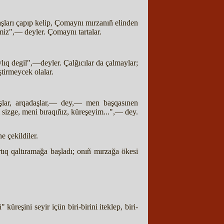
şları çapıp kelip, Çomaynı mırzanıñ elinden
ymiz",— deyler. Çomaynı tartalar.
ylıq degil",—deyler. Çalğıcılar da çalmaylar;
ştirmeycek olalar.
lar, arqadaşlar,— dey,— men başqasınen
sizge, meni bıraqıñız, küreşeyim...",— dey.
e çekildiler.
ıq qaltıramağa başladı; onıñ mırzağa ökesi
üreşini seyir içün biri-birini iteklep, biri-