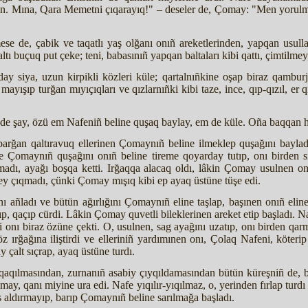
 alsın. Mına, Qara Memetni çıqarayıq!" – deseler de, Çomay: "Men yorul
 de, çabik ve taqatlı yaş olğanı onıñ areketlerinden, yapqan usullar
ı buçuq put çeke; teni, babasınıñ yapqan baltaları kibi qattı, çimtilmey
y siya, uzun kirpikli közleri küle; qartalnıñkine oşap biraz qambur
 mayışıp turğan mıyıçıqları ve qızlarnıñki kibi taze, ince, qıp-qızıl, e
i de şay, özü em Nafeniñ beline quşaq baylay, em de küle. Oña baqqan h
arğan qaltıravuq ellerinen Çomaynıñ beline ilmeklep quşağını bayladı 
de Çomaynıñ quşağını onıñ beline tireme qoyarday tutıp, onı birden 
ramadı, ayağı boşqa ketti. Irğaqqa alacaq oldı, lâkin Çomay usulnen o
 şey çıqmadı, çünki Çomay mışıq kibi ep ayaq üstüne tüşe edi.
añladı ve bütün ağırlığını Çomaynıñ eline taşlap, başınen onıñ eline
ıp, qaçıp cürdi. Lâkin Çomay quvetli bileklerinen areket etip başladı. N
i onı biraz özüne çekti. O, usulnen, sag ayağını uzatıp, onı birden qa
öz ırğağına iliştirdi ve elleriniñ yardımınen onı, Çolaq Nafeni, köterip
 çalt sıçrap, ayaq üstüne turdı.
aqılmasından, zurnanıñ asabiy çıyqıldamasından bütün küreşniñ de, bü
ay, qanı miyine ura edi. Nafe yıqılır-yıqılmaz, o, yerinden fırlap turdı
 aldırmayıp, barıp Çomaynıñ beline sarılmağa başladı.