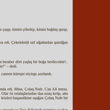
na çıqıp, kimisi çökelep, kimisi bağdaş qurıp,
ura edi. Çekelekniñ sırf ırğatlardan qurulğan
 beraber dört yaşlıq bir buğa berilecektir!..
ır!” – dedi.
 cannen küreşni söyirge azırlandı.
afında edi. Mına, Çolaq Nafe, Can Ali mırza.
Olar öz ortalıqlarından daa uzaq ketip, atta
, közleri baqanıñkine oşağan Çolaq Nafe bir
ay mıyıqlı ve Don Kihotnıñ resimine oşağan