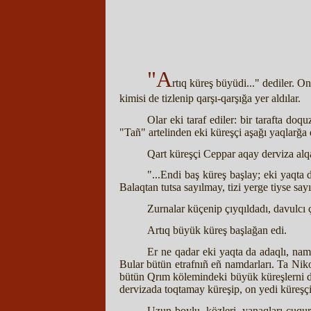
"A
rtıq küreş büyüdi..." dediler. O
kimisi de tizlenip qarşı-qarşığa yer aldılar.
Olar eki taraf ediler: bir tarafta do
"Tañ" artelinden eki küreşçi aşağı yaqlarğa 
Qart küreşçi Ceppar aqay derviza alqas
"...Endi baş küreş başlay; eki yaqta 
Balaqtan tutsa sayılmay, tizi yerge tiyse sa
Zurnalar küçenip çıyqıldadı, davulcı
Artıq büyük küreş başlağan edi.
Er ne qadar eki yaqta da adaqlı, namd
Bular bütün etrafnıñ eñ namdarları. Ta Niko
bütün Qrım kölemindeki büyük küreşlerni de
dervizada toqtamay küreşip, on yedi küreşçi
Uzun boylu, közleri, yanaqları çuqu