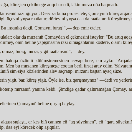
ağa, küreşten çekilmege aqqı bar edi, lâkin mırza oña baqmadı.
kimseniñ razılığı yoq. Derviza buña protest ete; Çomaynıñ küreş arqada
it üçevni yıqsa raatlanır; dörtevini yıqsa daa da raatlanır. Küreştirme
 "Bu insanlıq degil, Çomaynı bıraq!",— dep emir eteler.
oşulalar; olar da mırzanıñ Çomaydan el çekmesini isteyler: "Bu artıq aqa
dirmey, onıñ beline yapışmasına razı olmaganlarını köstere, olarnı küre
olmaz; bıraq, mırza, yigit raatlansın!",— dey.
n halqqa özüniñ külümsiremesinen cevap bere, em ayta: "Arqadaş
m. Men bu mırzanen küreşmege çoqtan berli fırsat aray edim. Yalvaram 
üniñ sim-siya közlerinden alev saçratıp, mırzanı baştan ayaq süze.
n yigit, bar, küreş yigit. Öyle ise, biz qarışmaymız",—dedi ve yerlerin
öterip mırzanıñ yanına keldi. Şimdige qadar qaltıramağan Çomay, art
q ellerinen Çomaynıñ beline quşaq baylay.
lqası sıqlaştı, er kes biñ cannen eñ "aq süyeknen", eñ "qara süyekniñ" k
ip, daa eyi körecek olıp aşıqtılar.