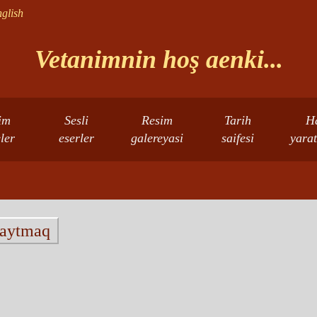
glish
Vetanimnin hoş aenki...
im
Sesli
Resim
Tarih
H
eler
eserler
galereyasi
saifesi
yarat
qaytmaq