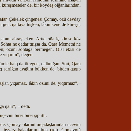
n küreşmeseler de, bir köydeş olğanlarından,
Ğafar, Çekelek çingenesi Çomay, özü devday
rgen, qartaya tüşken, lâkin kene de küreşir,
qanını abray eken. Artıq oña iç kimse köz
Sohta ne qadar tırışsa da, Qara Memetni ne
en; özüni sohtağa bermegen. Olar ekisi de
le yıqarım", degen.
ümle halq da titregen, qaltırağan. Soñ, Qara
q sarılğan ayağını bükken de, birden qaqıp
aşlar, yıqamaz, lâkin özüni de, yıqtırmaz",–
ğa qalır", – dedi.
vini birer-birer şıpırttı,
 de, Çomay olarnıñ arqadaşlarından üçevini
 tez-tez balaqlarını tirep çıqtı. Çomaynıñ