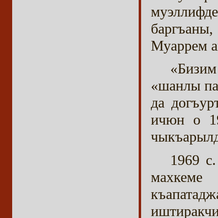
муэллиф
баргъаны,
Муаррем а
«Бизи
«шанлы па
да догъур
ичюн о 1
чыкъарыл
1969 с
махкеме
къапатадж
иштиракчи