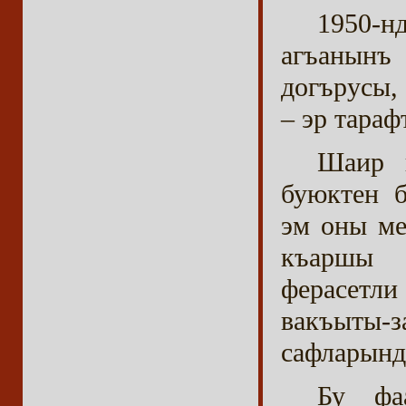
1950-н
агъанынъ
догърусы,
– эр тараф
Шаир в
буюктен б
эм оны ме
къаршы т
ферасетл
вакъыты-з
сафларынд
Бу фа