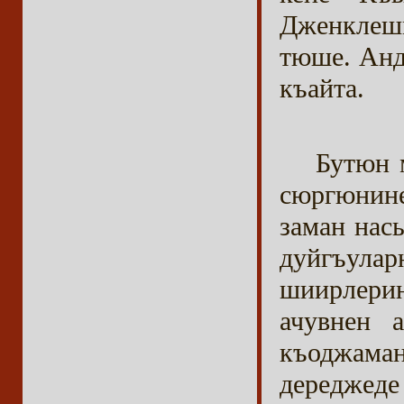
Дженклешм
тюше. Анд
къайта.
Бутюн 
сюргюнин
заман нас
дуйгъул
шиирлери
ачувнен 
къоджама
дереджеде