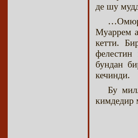
де шу муд
…Омюр
Муаррем а
кетти. Би
фелестин
бундан би
кечинди.
Бу мил
кимдедир 