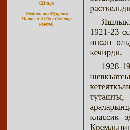
(Шиир)
расткельди
Эбедиен яш Муаррем
Мартын (Ребия Сеттар
Яшлыкъ
къызы)
1921-23 с
инсан оль
кечирди.
1928-1
шевкъатс
кетеяткъа
туташты,
араларын
классик 
Кремльнин