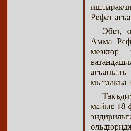
иштиракч
Рефат агъа
Эбет, 
Амма Реф
мезкюр э
ватанда
агъанынъ 
мытлакъа 
Такъди
майыс 18 
эндириль
ольдюридж