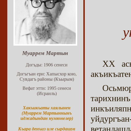
у
Муаррем Мартын
ХХ асы
Догъды: 1906 сенеси
акъикъатен
Догъгъан ери: Хапысхор кою,
Сувдагъ районы (Къырым)
Осьмю
Вефат этти: 1995 сенеси
(Исраиль)
тарихнинъ
инкъиляпн
Хакъикъаты хаялынен
(Муаррем Мартыннынъ
уйдургъа
иджадындан нумюнелер)
ветанда
Къара денъиз иле сырдашув