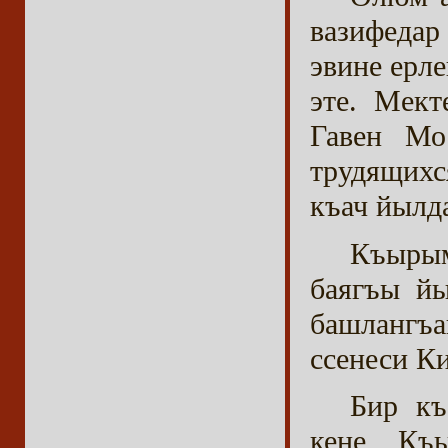
вазифеда
эвине ерл
эте. Мект
Гавен Мо
трудящихс
къач йылд
Къырым
баягъы йы
башлангъ
ссенеси К
Бир къ
кене Къы