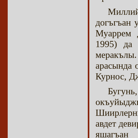
Миллий
догъгъан 
Муаррем 
1995) да
меракълы.
арасында 
Курнос, Д
Бугун
окъуйыдж
Шиирлерн
авдет дев
яшагъан