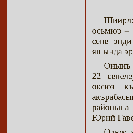
Шиирле
осьмюр – 
сене энд
яшында эр
Онынъ 
22 сенел
оксюз къ
акърабас
районына
Юрий Гаве
Олюм а