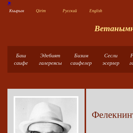
➤
Къырым
Qirim
Русский
English
Ветанымны
Баш
Эдебият
Бизим
Сесли
Р
саифе
галереясы
саифелер
эсерлер
г
Фелекнинъ