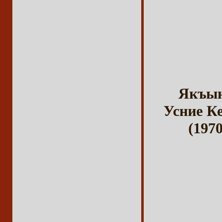
Якъын
Усние К
(197