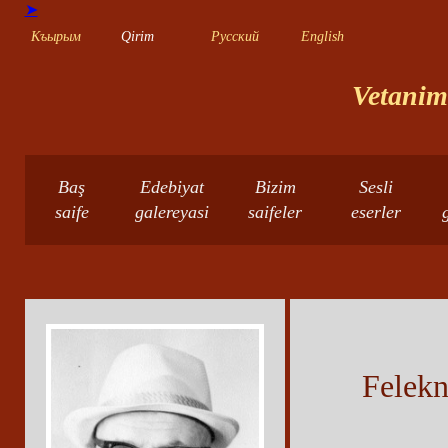
➤
Къырым
Qirim
Русский
English
Vetanimn
Baş
Edebiyat
Bizim
Sesli
saife
galereyasi
saifeler
eserler
Felekn