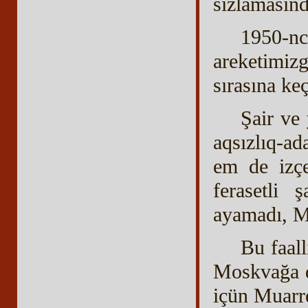
sızlamasınd
1950-nc
areketimizg
sırasına keç
Şair ve 
aqsızlıq-ad
em de izçen
ferasetli 
ayamadı, Mi
Bu faall
Moskvağa de
içün Muarre