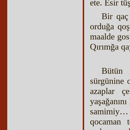
ete. Esir tü
Bir qaç
orduğa qoş
maalde gos
Qırımğa qa
Bütün 
sürgünine 
azaplar ç
yaşağanını 
samimiy… a
qocaman t