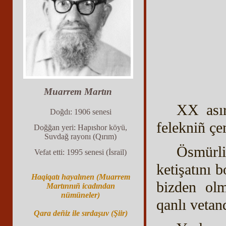
Muarrem Martın
XX asır
Doğdı: 1906 senesi
felekniñ ç
Doğğan yeri: Hapıshor köyü,
Suvdağ rayonı (Qırım)
Ösmürl
Vefat etti: 1995 senesi (İsrail)
ketişatını 
Haqiqatı hayalınen (Muarrem
bizden olm
Martınnıñ icadından
nümüneler)
qanlı vetan
Qara deñiz ile sırdaşuv (Şiir)