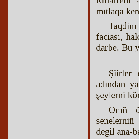
Muarrem ağ
mıtlaqa ken
Taqdim 
faciası, ha
darbe. Bu y
Şiirler
adından ya
şeylerni kö
Onıñ ö
senelerniñ
degil ana-b