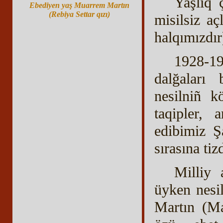
Yaşlıq 
Ebediyen yaş Muarrem Martın
(Rebiya Settar qızı)
misilsiz aç
halqımızdır
1928-19
dalğaları 
nesilniñ k
taqipler, 
edibimiz Ş
sırasına ti
Milliy 
üyken nesi
Martın (Ma