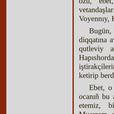
özü, ebet
vetandaşla
Voyennıy, 
Bugün, 
diqqatına a
qutleviy 
Hapıshord
iştirakçile
ketirip ber
Ebet, o
ocanıñ bu 
etemiz, b