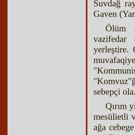
Suvdağ ray
Gaven (Yan
Ölüm a
vazifedar
yerleştire
muvafaqiy
"Kommunist
"Komvuz"ğa
sebepçi ola
Qırım yi
mesülietli
ağa cebege