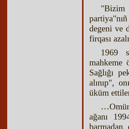
"Bizim
partiya"nıñ
degeni ve 
firqası azal
1969 s
mahkeme öt
Sağlığı pe
alınıp", o
üküm ettiler
…Omür 
ağanı 1994
barmadan, o